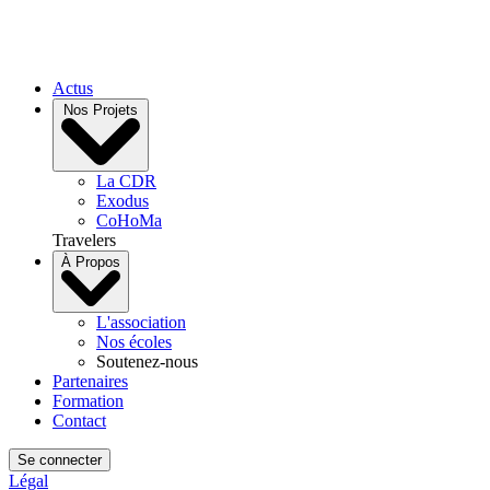
Actus
Nos Projets
La CDR
Exodus
CoHoMa
Travelers
À Propos
L'association
Nos écoles
Soutenez-nous
Partenaires
Formation
Contact
Se connecter
Légal