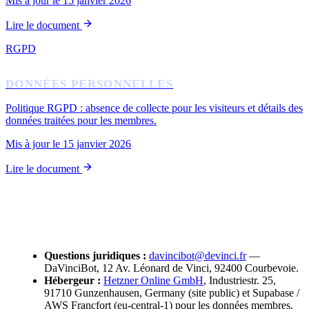
Mis à jour le 15 janvier 2026
Lire le document
RGPD
DONNÉES PERSONNELLES
Politique RGPD : absence de collecte pour les visiteurs et détails des
données traitées pour les membres.
Mis à jour le 15 janvier 2026
Lire le document
CONTACTS UTILES
Questions juridiques :
davincibot@devinci.fr
—
DaVinciBot, 12 Av. Léonard de Vinci, 92400 Courbevoie.
Hébergeur :
Hetzner Online GmbH
, Industriestr. 25,
91710 Gunzenhausen, Germany (site public) et Supabase /
AWS Francfort (eu-central-1) pour les données membres.