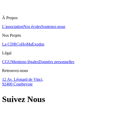
À Propos
L'association
Nos écoles
Soutenez-nous
Nos Projets
La CDR
CoHoMa
Exodus
Légal
CGU
Mentions légales
Données personnelles
Retrouvez-nous
12 Av. Léonard de Vinci,
92400 Courbevoie
Suivez Nous